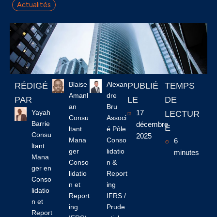
Actualités
Blaise
Alexan
RÉDIGÉ
PUBLIÉ
TEMPS
Amanl
dre
PAR
LE
DE
an
Bru
Yayah
17
LECTUR
Consu
Associ
Barrie
décembre
E
ltant
é Pôle
Consu
2025
Mana
Conso
6
ltant
ger
lidatio
minutes
Mana
Conso
n &
ger en
lidatio
Report
Conso
n et
ing
lidatio
Report
IFRS /
n et
ing
Prude
Report